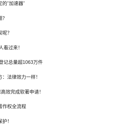
的"加速器"
题？
权呢？
请人看过来！
登记总量超1063万件
方：法律效力一样！
您高效完成软著申请！
著作权全流程
保护！