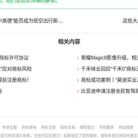
询，他们会给您详细的解答。
当导航企业瞄准天空，“空中高德”能否成为低空出行新坐标？
这些大
相关内容
商标许可协议
荣耀Magic8影像升级，
2
”应对商标风险
千禾味业回应“千禾0”商
4
提前注册商标！
商标成功案例丨“昊迪实业
6
标
比亚迪申请注册全民智驾
8
构卓企服
商标查询
商标注册
商标交易
版权登记
专利服务
网站搭建
为网页演示效果，无任何实际意义！如果侵犯了您的版权，请联系我们将及时更正和删除！