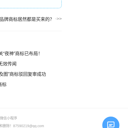
品牌商标居然都是买来的？
相关“夜神”商标已布局！
标无效传闻
及图”商标驳回复审成功
商标
微信小程序
87590219@qq.com